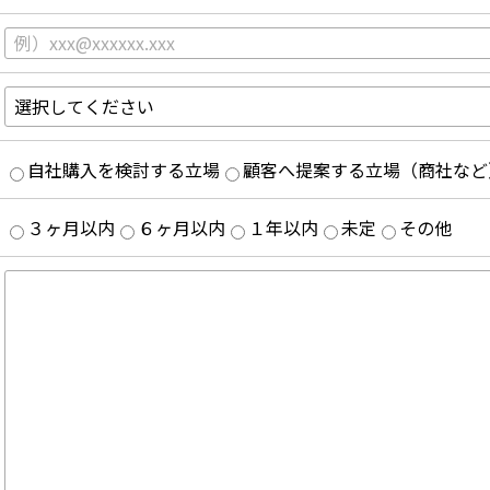
自社購入を検討する立場
顧客へ提案する立場（商社など
３ヶ月以内
６ヶ月以内
１年以内
未定
その他